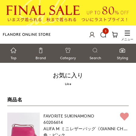
3
メニュー
Top
Brand
Category
Search
Styling
お気に入り
Like
商品名
FAVORITE SUKINAMONO
60206614
ALIFA M ミニレザーバッグ《GIANNI CHIA
RINI》
ピンク