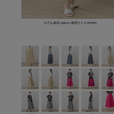
モデル身長:168cm
着用サイズ:09(M)