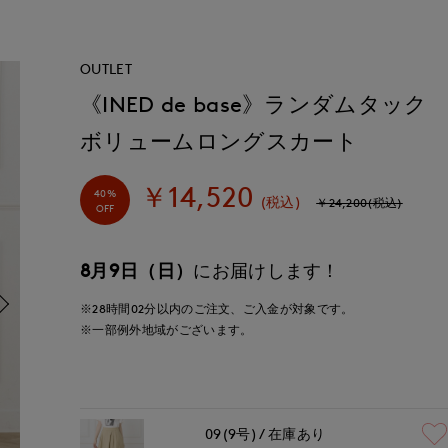
OUTLET
《INED de base》ランダムタック
ボリュームロングスカート
￥14,520
40%
(税込)
￥24,200(税込)
OFF
8月9日（日）
にお届けします！
※28時間
02分
以内
のご注文、ご入金が対象です。
※一部例外地域がございます。
09(9号)
在庫あり