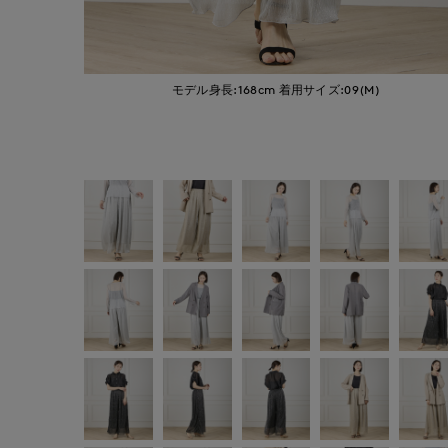
モデル身長:168cm
着用サイズ:09(M)