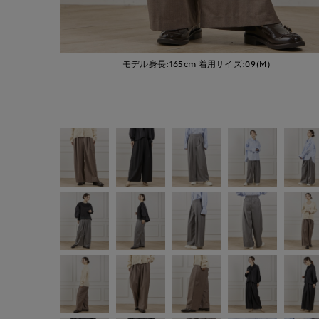
モデル身長:165cm
着用サイズ:09(M)