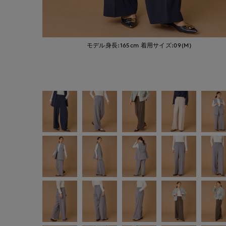
モデル身長:165cm
着用サイズ:09(M)