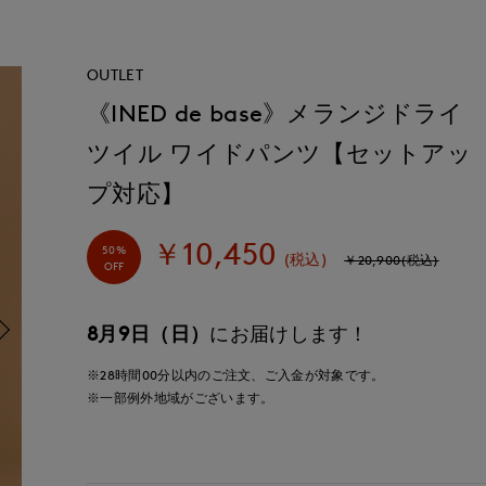
OUTLET
《INED de base》メランジドライ
ツイル ワイドパンツ【セットアッ
プ対応】
￥10,450
50%
(税込)
￥20,900(税込)
OFF
8月9日（日）
にお届けします！
※28時間
00分
以内
のご注文、ご入金が対象です。
※一部例外地域がございます。