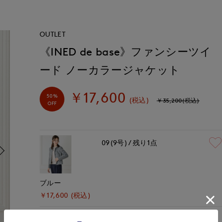
OUTLET
《INED de base》ファンシーツイ
ード ノーカラージャケット
￥17,600
50%
(税込)
￥35,200(税込)
OFF
09(9号)
残り1点
ブルー
￥17,600 (税込)