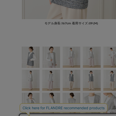
モデル身長:167cm
着用サイズ:09(M)