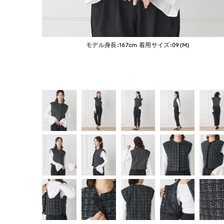
モデル身長:167cm
着用サイズ:09(M)