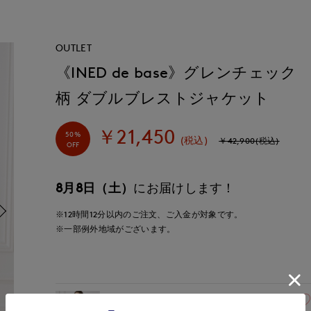
OUTLET
《INED de base》グレンチェック
柄 ダブルブレストジャケット
￥21,450
50%
(税込)
￥42,900(税込)
OFF
8月8日（土）
にお届けします！
※12時間
12分
以内
のご注文、ご入金が対象です。
※一部例外地域がございます。
09(9号)
残り1点