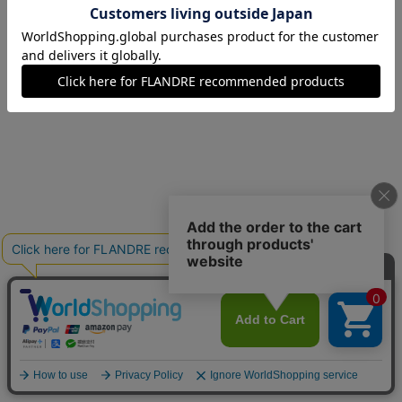
09(9号)
残り1点