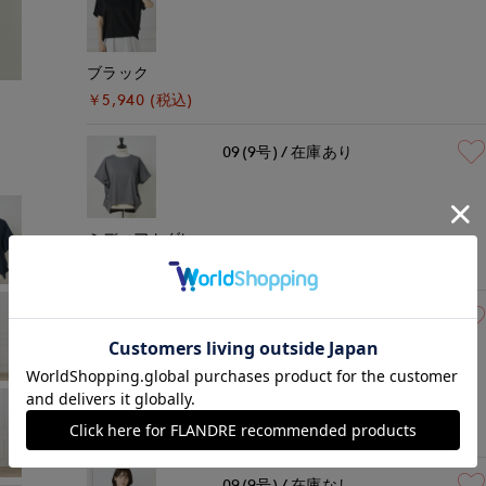
ブラック
モデル身長:167cm
着用サイズ:09(M)
￥5,940 (税込)
09(9号)
在庫あり
ミディアムグレー
￥5,940 (税込)
09(9号)
残りわずか
ホワイト
￥5,940 (税込)
09(9号)
在庫なし