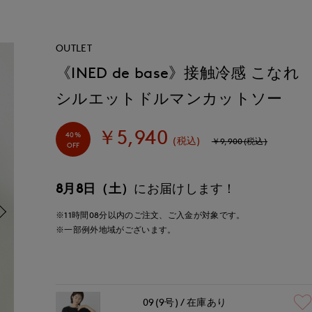
OUTLET
《INED de base》接触冷感 こなれ
シルエットドルマンカットソー
￥5,940
40%
(税込)
￥9,900(税込)
OFF
8月8日（土）
にお届けします！
※11時間
08分
以内
のご注文、ご入金が対象です。
※一部例外地域がございます。
09(9号)
在庫あり