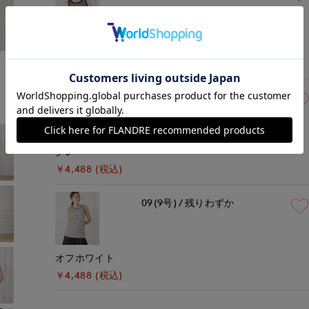
ブラック
モデル身長:167cm
着用サイズ:09(M)
￥4,488 (税込)
09(9号)
在庫あり
グレー
￥4,488 (税込)
09(9号)
残りわずか
オフホワイト
￥4,488 (税込)