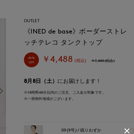
OUTLET
《INED de base》ボーダーストレ
ッチテレコ タンクトップ
￥4,488
40%
(税込)
￥7,480(税込)
OFF
8月8日（土）
にお届けします！
※18時間
48分
以内
のご注文、ご入金が対象です。
※一部例外地域がございます。
09(9号)
残りわずか