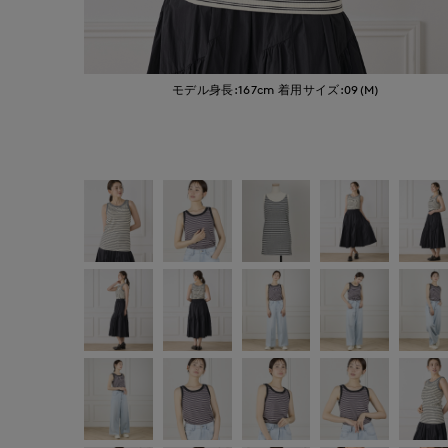
モデル身長:167cm
着用サイズ:09(M)