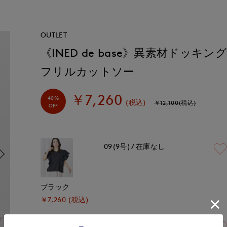
OUTLET
《INED de base》異素材ドッキン
フリルカットソー
￥7,260
40%
(税込)
￥12,100(税込)
OFF
09(9号)
在庫なし
ブラック
￥7,260 (税込)
09(9号)
在庫あり