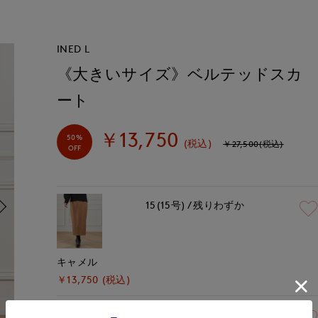
INED L
《大きいサイズ》ベルテッドスカ
ート
￥13,750
50%
(税込)
￥27,500(税込)
OFF
15(15号)
残りわずか
キャメル
￥13,750 (税込)
15(15号)
残り1点