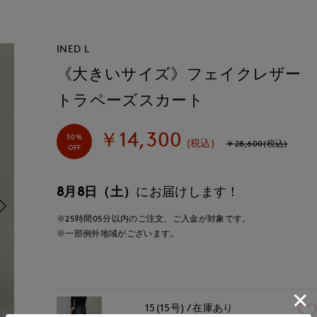
INED L
《大きいサイズ》フェイクレザー
トラペーズスカート
￥14,300
50%
(税込)
￥28,600(税込)
OFF
8月8日（土）
にお届けします！
※25時間
05分
以内
のご注文、ご入金が対象です。
※一部例外地域がございます。
15(15号)
在庫あり