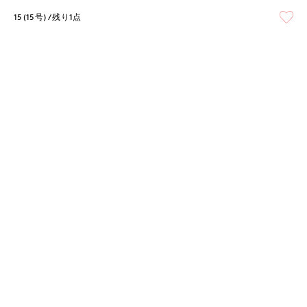
15(15号)
残り1点