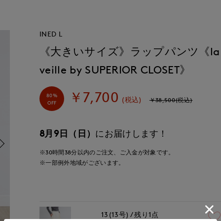
INED L
《大きいサイズ》ラップパンツ《la
veille by SUPERIOR CLOSET》
￥7,700
80%
(税込)
￥38,500(税込)
OFF
8月9日（日）
にお届けします！
※30時間
38分
以内
のご注文、ご入金が対象です。
※一部例外地域がございます。
13(13号)
残り1点