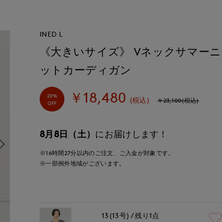
INED L
《大きいサイズ》 Vネックサマーニ
ットカーディガン
￥18,480
20%
(税込)
￥23,100(税込)
OFF
8月8日（土）
にお届けします！
※16時間
27分
以内
のご注文、ご入金が対象です。
※一部例外地域がございます。
13(13号)
残り1点