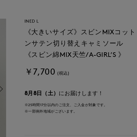
INED L
《大きいサイズ》スビンMIXコット
ンサテン切り替えキャミソール
《スビン綿MIX天竺/A-GIRL’S 》
￥7,700
(税込)
8月8日（土）
にお届けします！
※25時間
17分
以内
のご注文、ご入金が対象です。
※一部例外地域がございます。