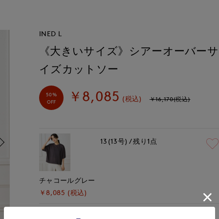
INED L
《大きいサイズ》シアーオーバーサ
イズカットソー
￥8,085
50%
(税込)
￥16,170(税込)
OFF
13(13号)
残り1点
チャコールグレー
￥8,085 (税込)