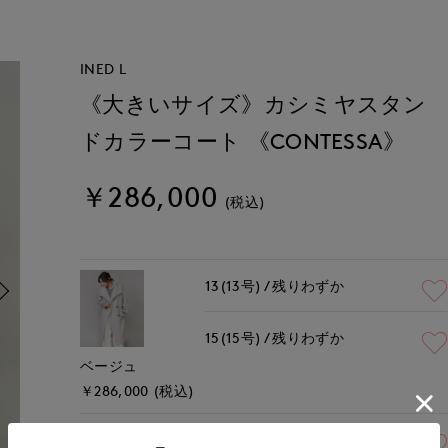
INED L
《大きいサイズ》カシミヤスタン
ドカラーコート 《CONTESSA》
￥286,000
(税込)
13(13号)
残りわずか
15(15号)
残りわずか
ベージュ
￥286,000 (税込)
13(13号)
残り1点