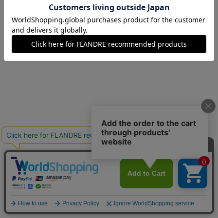
13(13号)
残り1点
15(15号)
在庫なし