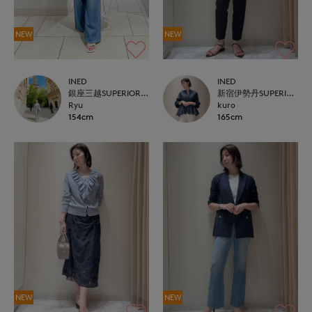
NEW
NEW
INED
INED
銀座三越SUPERIOR CLOSET GINZA
新宿伊勢丹SUPERIOR CLOSET
Ryu
kuro
154cm
165cm
NEW
NEW