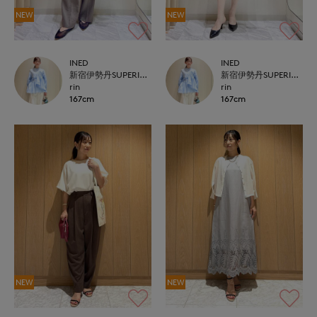
NEW
NEW
INED
INED
新宿伊勢丹SUPERIOR CLOSET
新宿伊勢丹SUPERIOR CLOSET
rin
rin
167cm
167cm
NEW
NEW