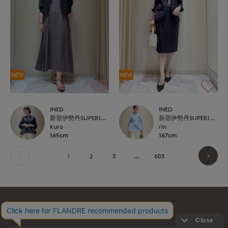
NEW
NEW
INED
INED
新宿伊勢丹SUPERIOR CLOSET
新宿伊勢丹SUPERIOR CLOSET
kuro
rin
165cm
167cm
1
2
3
…
603