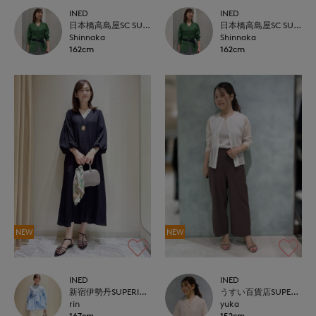
INED
INED
日本橋高島屋SC SUPERIOR CLOSET
日本橋高島屋SC SUPERIOR CLOSET
Shinnaka
Shinnaka
162cm
162cm
NEW
NEW
INED
INED
新宿伊勢丹SUPERIOR CLOSET
うすい百貨店SUPERIOR CLOSET
rin
yuka
167cm
152cm