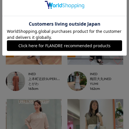
NEW
NEW
INED
INED
上本町近鉄SUPERIORCLOSET
梅田大丸INED
とがわ
YUMI
163cm
162cm