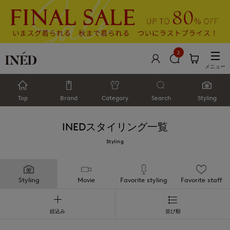
2
メニュー
Top
Brand
Category
Search
Styling
INED
スタイリング一覧
Styling
Styling
Movie
Favorite styling
Favorite staff
絞込み
並び順