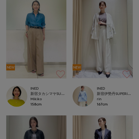
NEW
NEW
INED
INED
新宿タカシマヤSUPERIOR CLOSET
新宿伊勢丹SUPERIOR CLOSET
Mikiko
rin
158cm
167cm