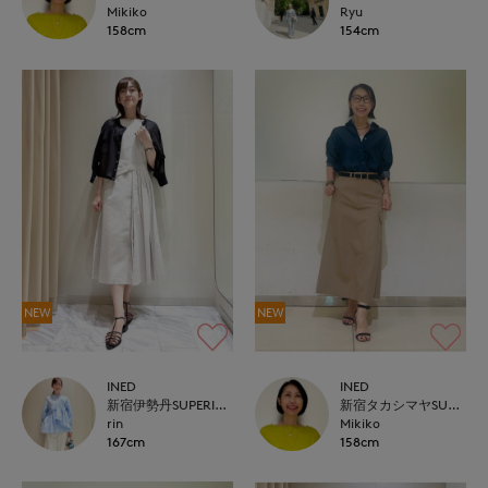
Mikiko
Ryu
158cm
154cm
NEW
NEW
INED
INED
新宿伊勢丹SUPERIOR CLOSET
新宿タカシマヤSUPERIOR CLOSET
rin
Mikiko
167cm
158cm