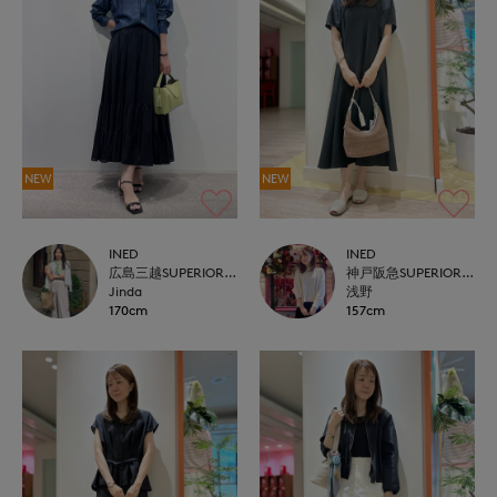
NEW
NEW
INED
INED
広島三越SUPERIORCLOSET
神戸阪急SUPERIORCLOSET
Jinda
浅野
170cm
157cm