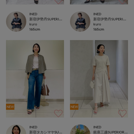
INED
INED
新宿伊勢丹SUPERIOR CLOSET
新宿伊勢丹SUPERIOR CLOSET
kuro
kuro
165cm
165cm
NEW
NEW
INED
INED
新宿タカシマヤSUPERIOR CLOSET
銀座三越SUPERIOR CLOSET GINZA