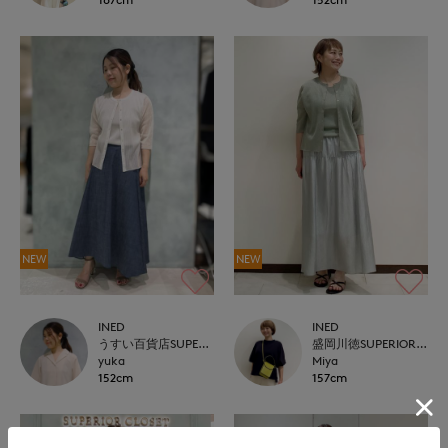
NEW
NEW
INED
INED
うすい百貨店SUPERIOR CLOSET
盛岡川徳SUPERIOR CLOSET
yuka
Miya
152cm
157cm