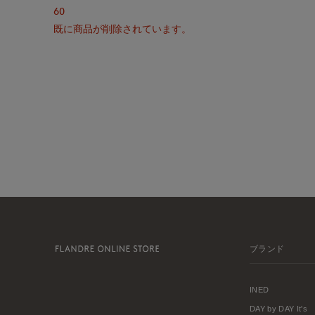
60
既に商品が削除されています。
ブランド
INED
DAY by DAY It's