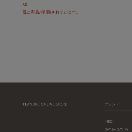
60
既に商品が削除されています。
ブランド
INED
DAY by DAY It's