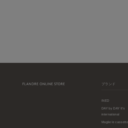
ブランド
INED
DAY by DAY It's
international
Maglie le cassetto