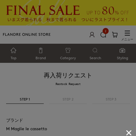
2
メニュー
Top
Brand
Category
Search
Styling
再入荷リクエスト
Restock Request
STEP 1
STEP 2
STEP 3
ブランド
M Maglie le cassetto