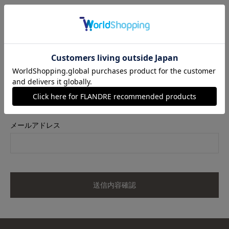
商品名
《M Maglie le cassetto》ラッシュガードレースブルゾン《UVカ
ット・撥水加工》
カラー
ネイビー
サイズ
07
メールアドレス
送信内容確認