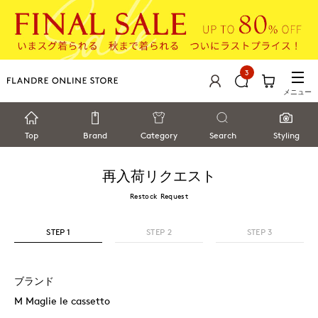
3
メニュー
Top
Brand
Category
Search
Styling
再入荷リクエスト
Restock Request
STEP 1
STEP 2
STEP 3
ブランド
M Maglie le cassetto