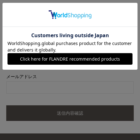
商品名
《M Maglie le cassetto×冨張愛》愛されクラシカル“Lace”ニッ
トワンピース｜レース纏う愛されニットワンピ
カラー
ブラック
サイズ
11
メールアドレス
送信内容確認