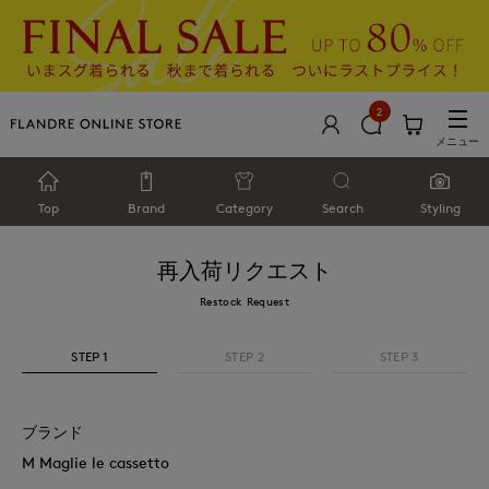
2
メニュー
Top
Brand
Category
Search
Styling
再入荷リクエスト
Restock Request
STEP 1
STEP 2
STEP 3
ブランド
M Maglie le cassetto