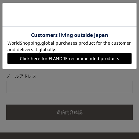
商品名
《M Maglie le cassetto×吉田理紗》ハレ映えプリーツワンピー
ス
カラー
ネイビー
サイズ
11
メールアドレス
送信内容確認