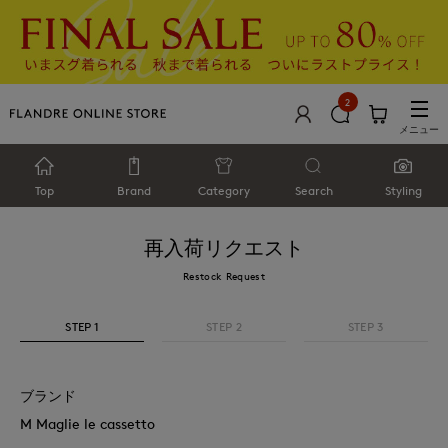
2
メニュー
Top
Brand
Category
Search
Styling
再入荷リクエスト
Restock Request
STEP 1
STEP 2
STEP 3
ブランド
M Maglie le cassetto