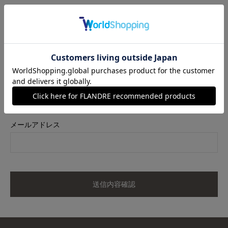
商品名
サテン切り替えタンクトップ《スビン綿MIXフライス》｜極上の
肌触りとサテンが映える上品インナー
カラー
ネイビー
サイズ
13
メールアドレス
送信内容確認