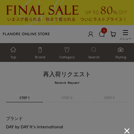
3
メニュー
Top
Brand
Category
Search
Styling
再入荷リクエスト
Restock Request
STEP 1
STEP 2
STEP 3
ブランド
DAY by DAY It's international