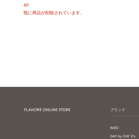
60
既に商品が削除されています。
ブランド
INED
DAY by DAY It's