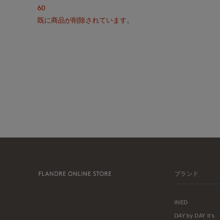
60
既に商品が削除されています。
ブランド
INED
DAY by DAY It's