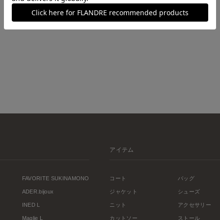
アイテム
FAVORITE SUKINAMONO
コート
バッグ
ADER.bijoux
ジャケット
シューズ
INED L
ニット
アクセサリー
Maglie L
カットソー
ストール