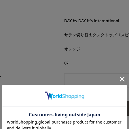
DAY by DAY It's international
サテン切り替えタンクトップ《スビ
オレンジ
07
ス
送信内容確認