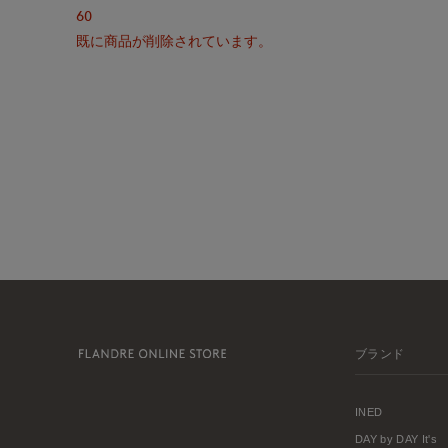
60
既に商品が削除されています。
ブランド
INED
DAY by DAY It's