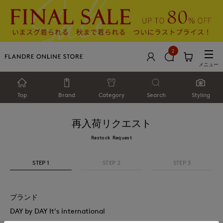
2
メニュー
Top
Brand
Category
Search
Styling
再入荷リクエスト
Restock Request
STEP 1
STEP 2
STEP 3
ブランド
DAY by DAY It's international