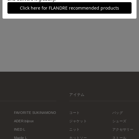
アイテム
FAVORITE SUKINAMONO
コート
バッグ
ADER.bijoux
ジャケット
シューズ
INED L
ニット
アクセサリー
Maglie L
カットソー
ストール