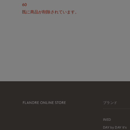
60
既に商品が削除されています。
ブランド
INED
DAY by DAY It's