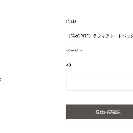
INED
《FAVORITE》ラフィアトートバッグ 
ベージュ
40
ス
送信内容確認