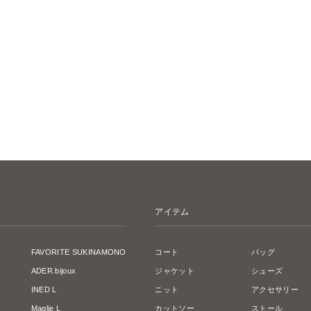
アイテム
FAVORITE SUKINAMONO
コート
バッグ
ADER.bijoux
ジャケット
シューズ
INED L
ニット
アクセサリー
Maglie L
カットソー
ストール