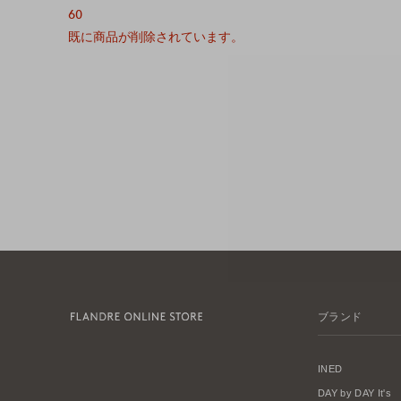
60
既に商品が削除されています。
ブランド
INED
DAY by DAY It's