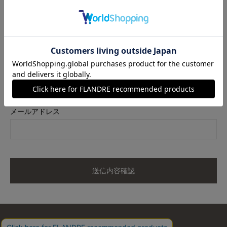
商品名
《STORYコラボ》2WAYブローチ 《ROBE SUPERIOR CLOSET》
カラー
ゴールド
サイズ
40
メールアドレス
送信内容確認