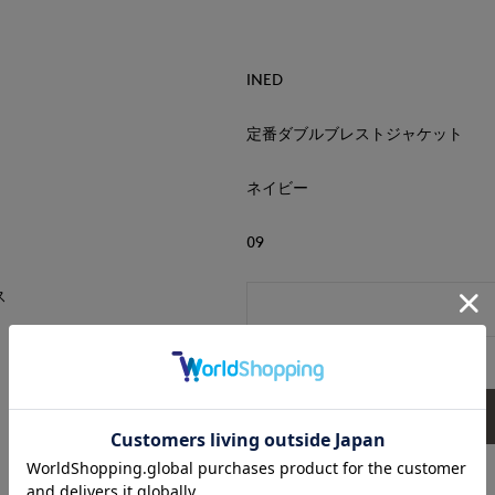
INED
定番ダブルブレストジャケット
ネイビー
09
ス
送信内容確認