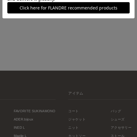
アイテム
FAVORITE SUKINAMONO
コート
バッグ
ADER.bijoux
ジャケット
シューズ
INED L
ニット
アクセサリー
Maglie L
カットソー
ストール