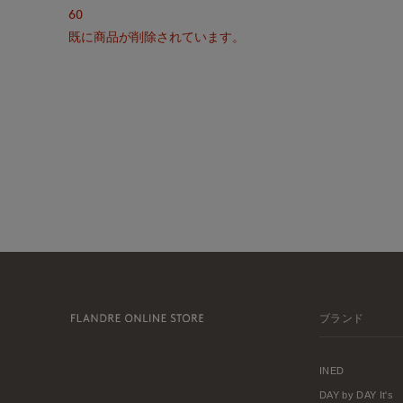
60
既に商品が削除されています。
ブランド
INED
DAY by DAY It's