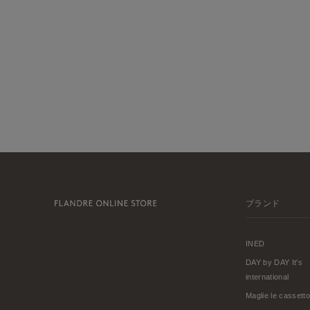
ブランド
INED
DAY by DAY It's
international
Maglie le cassetto