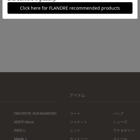
アイテム
FAVORITE SUKINAMONO
コート
バッグ
ADER.bijoux
ジャケット
シューズ
INED L
ニット
アクセサリー
Maglie L
カットソー
ストール