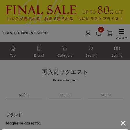
2
メニュー
Top
Brand
Category
Search
Styling
再入荷リクエスト
Restock Request
STEP 1
STEP 2
STEP 3
ブランド
Maglie le cassetto