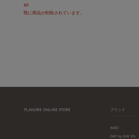
60
既に商品が削除されています。
ブランド
INED
DAY by DAY It's