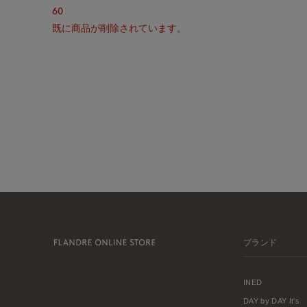
60
既に商品が削除されています。
ブランド
INED
DAY by DAY It's