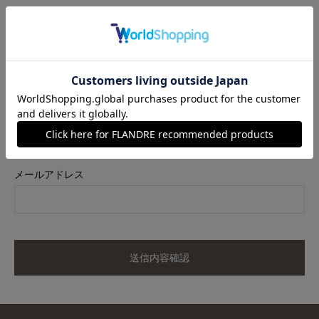
商品名
《大きいサイズ》フラワーレース美シルエットストレートパンツ
《M Maglie le cassetto×冨張愛》
カラー
ベージュ
サイズ
17
メールアドレス
送信内容確認