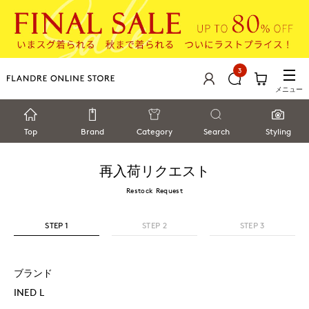
3
メニュー
Top
Brand
Category
Search
Styling
再入荷リクエスト
Restock Request
STEP 1
STEP 2
STEP 3
ブランド
INED L